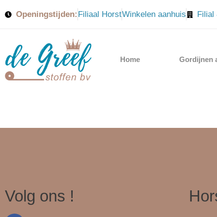
Openingstijden:
Filiaal Horst
Winkelen aanhuis
Filia
Home
Gordijnen 
Volg ons !
Hor